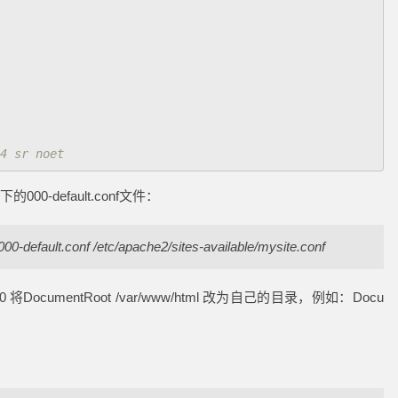
4 sr noet
目录下的000-default.conf文件：
000-default.conf /etc/apache2/sites-available/mysite.conf
*:8080 将DocumentRoot /var/www/html 改为自己的目录，例如：Docu
：