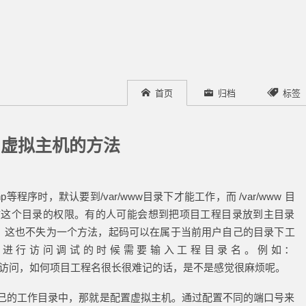
首页
归档
标签
che虚拟主机的方法
hp等程序时，默认要到/var/www目录下才能工作，而 /var/www 目
改这个目录的权限。有的人可能会想到把项目工程目录放到主目录
软链接。这也不失为一个方法，起码可以在属于当前用户自己的目录下工
站进行访问调试的时候需要输入工程目录名。例如：
访问，如何项目工程名很长很难记的话，是不是感觉很麻烦呢。
己的工作目录中，那就是配置虚拟主机。通过配置不同的端口号来