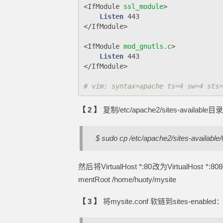
<
IfModule
 ssl_module
Listen
</
IfModule
<
IfModule
 mod_gnutls.c
Listen
</
IfModule
# vim: syntax=apache ts=4 sw=4 sts=
【 2 】
复制/etc/apache2/sites-available
$ sudo cp /etc/apache2/sites-available/
然后将VirtualHost *:80改为VirtualHost 
mentRoot /home/huoty/mysite
【 3 】
将mysite.conf 软链到sites-enabled