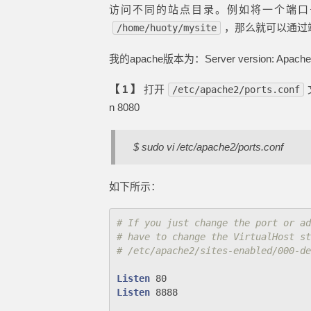
访问不同的站点目录。例如将一个端口号
，那么就可以通过
/home/huoty/mysite
我的apache版本为：Server version: Apache/2
【 1 】
打开
/etc/apache2/ports.conf
n 8080
$ sudo vi /etc/apache2/ports.conf
如下所示：
# If you just change the port or ad
# have to change the VirtualHost st
# /etc/apache2/sites-enabled/000-de
Listen
Listen
 8888
