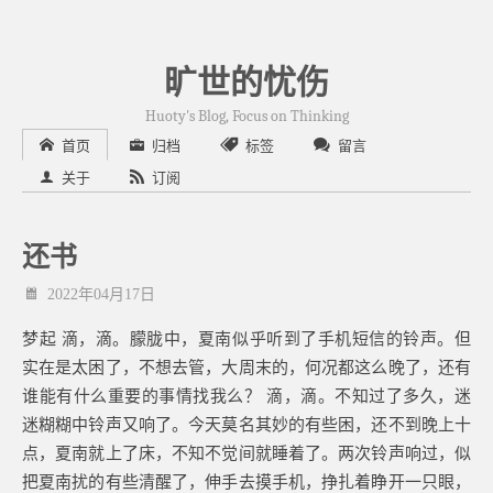
旷世的忧伤
Huoty's Blog, Focus on Thinking
首页
归档
标签
留言
关于
订阅
还书
2022年04月17日
梦起 滴，滴。朦胧中，夏南似乎听到了手机短信的铃声。但
实在是太困了，不想去管，大周末的，何况都这么晚了，还有
谁能有什么重要的事情找我么？ 滴，滴。不知过了多久，迷
迷糊糊中铃声又响了。今天莫名其妙的有些困，还不到晚上十
点，夏南就上了床，不知不觉间就睡着了。两次铃声响过，似
把夏南扰的有些清醒了，伸手去摸手机，挣扎着睁开一只眼，