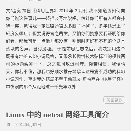
文/赵亮 摘自《科幻世界》2014 年 3 月刊 我不知道该如何向
你们说这件事儿——轻描淡写地说吧，估计你们所有人都会扑
哧一笑，觉得我一定是嗑药嗑太多脑子坏掉了，多半还患上了
轻度妄想症；但要说得言之凿凿，又怕你们执意要我证明给你
们看，那我可是一点辙儿都没有，别到时再好死不死落个妖言
惑众的名声，自讨没趣。 于是前思后想之后，我决定用这个
既带有地摊玄幻小说风格，又秉承长微博技术贴标准的模棱两
可的标题缓冲一下，总之进可攻退可守。你若相信，我便晴
天，你若不信，那我也好顺水推舟地承认这是篇不成功的科幻
小说习作，至少我的结局不至于像凯文·斯帕西在《K星异客》
中饰演的那个从距地球一千光年以外...
阅读更多
Linux 中的 netcat 网络工具简介
2020年04月03日