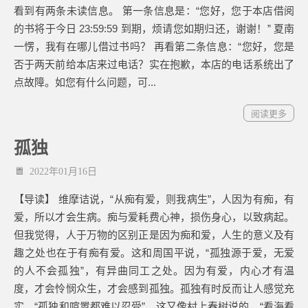
看到有两条未读信息。 第一条信息是：“您好，您于本店借阅
的书将于今日 23:59:59 到期，烦请您如期归还，谢谢！” 夏南
一愣，我有在哪儿借过书吗？ 再看第二条信息：“您好，您是
否于两天前给本店来过电话？实在抱歉，本店的电话系统出了
点故障。如您有什么问题，可...
阅读更多
孤独
2022年01月16日
【导读】 维摩诘说，“从痴有爱，则我病生”，人因为有痴，有
爱，所以才会生病。痴与爱耗费心神，损伤身心，以致病起。
但我觉得，人于万物的区别正是因为痴和爱，人生的意义及有
趣之处也在于有痴有爱。这和周国平说，“孤独源于爱，无爱
的人不会孤独”，有异曲同工之处。因为有爱，内心才有温
度，才会怜悯众生，才会感到孤独。孤独有时反而让人感觉充
实。“孤独和喧嚣都难以忍受”，这又像村上春树说的，“看海看