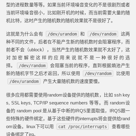
型的进程数量等等。如果当前环境噪音变化的不是很剧烈或者
当前环境噪音很小，比如刚开机的时候，而当前需要大量的随
机比特，这时产生的随机数的随机效果就不是很好了。
这就是为什么会有
和
这两
/dev/urandom
/dev/random
种不同的文件，后者在不能产生新的随机数时会阻塞程序，而
前者不会（ublock），当然产生的随机数效果就不太好了，这
对加密解密这样的应用来说就不是一种很好的选
择。
会阻塞当前的程序，直到根据熵池产生
/dev/random
新的随机字节之后才返回，所以使用
比使用
/dev/random
产生大量随机数的速度要慢。
/dev/urandom
很多应用都需要使用random设备提供的随机数，比如 ssh key
s, SSL keys, TCP/IP sequence numbers 等等。而 random设
备的 random pool 是从基于中断的IRQS里面取值，IRQS跟一
些特殊的硬件绑定，基于这些硬件的interrupts将会提供给rand
om设备。linux下可以用
查看哪些
cat /proc/interrupts
设备绑定了irq。