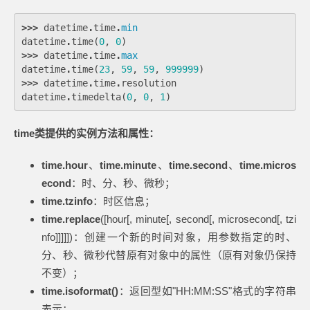
>>>
datetime
.
time
.
min
datetime
.
time
(
0
,
0
)
>>>
datetime
.
time
.
max
datetime
.
time
(
23
,
59
,
59
,
999999
)
>>>
datetime
.
time
.
resolution
datetime
.
timedelta
(
0
,
0
,
1
)
time类提供的实例方法和属性：
time.hour
、
time.minute
、
time.second
、
time.micros
econd
：时、分、秒、微秒；
time.tzinfo
：时区信息；
time.replace
([hour[, minute[, second[, microsecond[, tzi
nfo]]]]])：创建一个新的时间对象，用参数指定的时、
分、秒、微秒代替原有对象中的属性（原有对象仍保持
不变）；
time.isoformat()
：返回型如"HH:MM:SS"格式的字符串
表示；