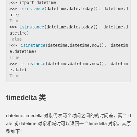
>>>
import
datetime
>>>
isinstance
(
datetime
.
date
.
today
(),
datetime
.
d
ate
)
True
>>>
isinstance
(
datetime
.
date
.
today
(),
datetime
.
d
atetime
)
False
>>>
isinstance
(
datetime
.
datetime
.
now
(),
datetim
e
.
datetime
)
True
>>>
isinstance
(
datetime
.
datetime
.
now
(),
datetim
e
.
date
)
True
timedelta 类
datetime.timedelta 对象代表两个时间之间的的时间差，两个 d
ate 或 datetime 对象相减时可以返回一个timedelta 对象。其原
型如下：