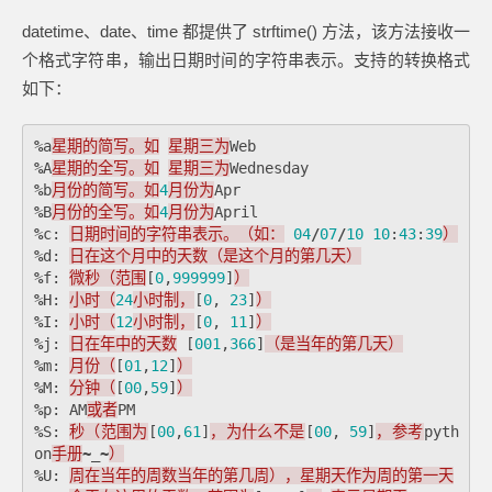
datetime、date、time 都提供了 strftime() 方法，该方法接收一
个格式字符串，输出日期时间的字符串表示。支持的转换格式
如下：
%
a
星期的简写。如
星期三为
Web
%
A
星期的全写。如
星期三为
Wednesday
%
b
月份的简写。如
4
月份为
Apr
%
B
月份的全写。如
4
月份为
April
%
c
:
日期时间的字符串表示。（如：
04
/
07
/
10
10
:
43
:
39
）
%
d
:
日在这个月中的天数（是这个月的第几天）
%
f
:
微秒（范围
[
0
,
999999
]
）
%
H
:
小时（
24
小时制，
[
0
,
23
]
）
%
I
:
小时（
12
小时制，
[
0
,
11
]
）
%
j
:
日在年中的天数
[
001
,
366
]
（是当年的第几天）
%
m
:
月份（
[
01
,
12
]
）
%
M
:
分钟（
[
00
,
59
]
）
%
p
:
AM
或者
PM
%
S
:
秒（范围为
[
00
,
61
]
，为什么不是
[
00
,
59
]
，参考
pyth
on
手册
~
_
~
）
%
U
:
周在当年的周数当年的第几周），星期天作为周的第一天