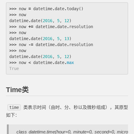
>>>
now
=
datetime
.
date
.
today
()
>>>
now
datetime
.
date
(
2016
,
5
,
12
)
>>>
now
+=
datetime
.
date
.
resolution
>>>
now
datetime
.
date
(
2016
,
5
,
13
)
>>>
now
-=
datetime
.
date
.
resolution
>>>
now
datetime
.
date
(
2016
,
5
,
12
)
>>>
now
<
datetime
.
date
.
max
True
Time类
类表示时间（由时、分、秒以及微秒组成），其原型
time
如下：
class datetime.time(hour=0, minute=0, second=0, micro