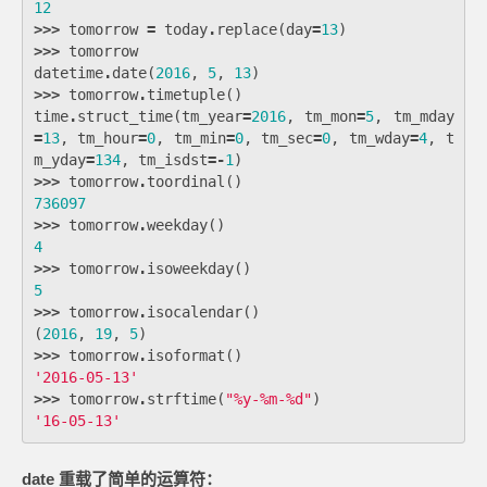
12
>>>
tomorrow
=
today
.
replace
(
day
=
13
)
>>>
tomorrow
datetime
.
date
(
2016
,
5
,
13
)
>>>
tomorrow
.
timetuple
()
time
.
struct_time
(
tm_year
=
2016
,
tm_mon
=
5
,
tm_mday
=
13
,
tm_hour
=
0
,
tm_min
=
0
,
tm_sec
=
0
,
tm_wday
=
4
,
t
m_yday
=
134
,
tm_isdst
=-
1
)
>>>
tomorrow
.
toordinal
()
736097
>>>
tomorrow
.
weekday
()
4
>>>
tomorrow
.
isoweekday
()
5
>>>
tomorrow
.
isocalendar
()
(
2016
,
19
,
5
)
>>>
tomorrow
.
isoformat
()
'2016-05-13'
>>>
tomorrow
.
strftime
(
"
%
y-
%
m-
%
d"
)
'16-05-13'
date 重载了简单的运算符：