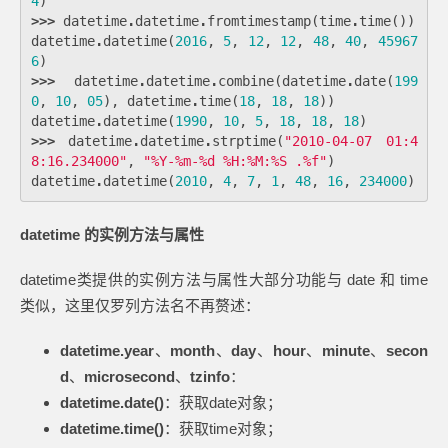
4
)
>>>
datetime
.
datetime
.
fromtimestamp
(
time
.
time
())
datetime
.
datetime
(
2016
,
5
,
12
,
12
,
48
,
40
,
45967
6
)
>>>
datetime
.
datetime
.
combine
(
datetime
.
date
(
199
0
,
10
,
05
),
datetime
.
time
(
18
,
18
,
18
))
datetime
.
datetime
(
1990
,
10
,
5
,
18
,
18
,
18
)
>>>
datetime
.
datetime
.
strptime
(
"2010-04-07 01:4
8:16.234000"
,
"
%
Y-
%
m-
%
d 
%
H:
%
M:
%
S .
%
f"
)
datetime
.
datetime
(
2010
,
4
,
7
,
1
,
48
,
16
,
234000
)
datetime 的实例方法与属性
datetime类提供的实例方法与属性大部分功能与 date 和 time
类似，这里仅罗列方法名不再赘述：
datetime.year
、
month
、
day
、
hour
、
minute
、
secon
d
、
microsecond
、
tzinfo
：
datetime.date()
：获取date对象；
datetime.time()
：获取time对象；