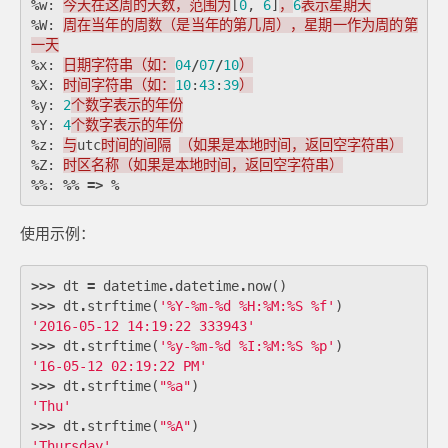
%
w
:
今天在这周的天数，范围为
[
0
,
6
]
，
6
表示星期天
%
W
:
周在当年的周数（是当年的第几周），星期一作为周的第
一天
%
x
:
日期字符串（如：
04
/
07
/
10
）
%
X
:
时间字符串（如：
10
:
43
:
39
）
%
y
:
2
个数字表示的年份
%
Y
:
4
个数字表示的年份
%
z
:
与
utc
时间的间隔
（如果是本地时间，返回空字符串）
%
Z
:
时区名称（如果是本地时间，返回空字符串）
%%
:
%%
=>
%
使用示例：
>>>
dt
=
datetime
.
datetime
.
now
()
>>>
dt
.
strftime
(
'
%
Y-
%
m-
%
d 
%
H:
%
M:
%
S 
%
f'
)
'2016-05-12 14:19:22 333943'
>>>
dt
.
strftime
(
'
%
y-
%
m-
%
d 
%
I:
%
M:
%
S 
%
p'
)
'16-05-12 02:19:22 PM'
>>>
dt
.
strftime
(
"
%
a"
)
'Thu'
>>>
dt
.
strftime
(
"
%
A"
)
'Thursday'