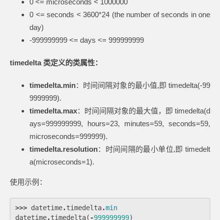
0 <= microseconds < 1000000
0 <= seconds < 3600*24 (the number of seconds in one
day)
-999999999 <= days <= 999999999
timedelta 类定义的类属性：
timedelta.min
：时间间隔对象的最小值,即 timedelta(-99
9999999).
timedelta.max
：时间间隔对象的最大值，即 timedelta(d
ays=999999999, hours=23, minutes=59, seconds=59,
microseconds=999999).
timedelta.resolution
：时间间隔的最小单位,即 timedelt
a(microseconds=1).
使用示例：
>>>
datetime
.
timedelta
.
min
datetime
.
timedelta
(
-
999999999
)