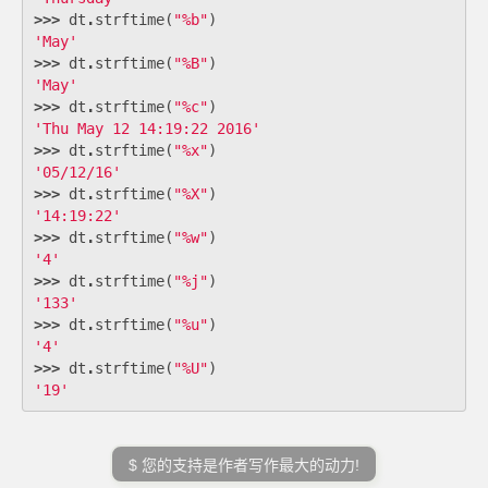
>>>
dt
.
strftime
(
"
%
b"
)
'May'
>>>
dt
.
strftime
(
"
%
B"
)
'May'
>>>
dt
.
strftime
(
"
%
c"
)
'Thu May 12 14:19:22 2016'
>>>
dt
.
strftime
(
"
%
x"
)
'05/12/16'
>>>
dt
.
strftime
(
"
%
X"
)
'14:19:22'
>>>
dt
.
strftime
(
"
%
w"
)
'4'
>>>
dt
.
strftime
(
"
%
j"
)
'133'
>>>
dt
.
strftime
(
"
%
u"
)
'4'
>>>
dt
.
strftime
(
"
%
U"
)
'19'
$ 您的支持是作者写作最大的动力!