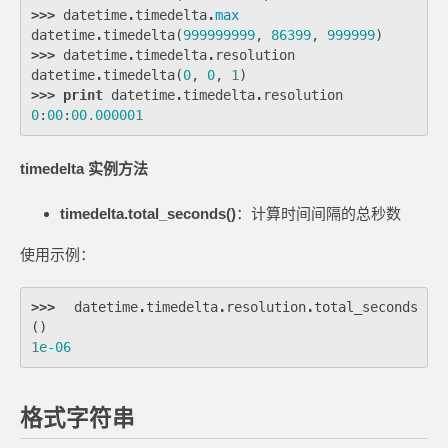
>>>
datetime
.
timedelta
.
max
datetime
.
timedelta
(
999999999
,
86399
,
999999
)
>>>
datetime
.
timedelta
.
resolution
datetime
.
timedelta
(
0
,
0
,
1
)
>>>
print
datetime
.
timedelta
.
resolution
0
:
00
:
00.000001
timedelta 实例方法
timedelta.total_seconds()
：计算时间间隔的总秒数
使用示例：
>>>
datetime
.
timedelta
.
resolution
.
total_seconds
()
1e-06
格式字符串