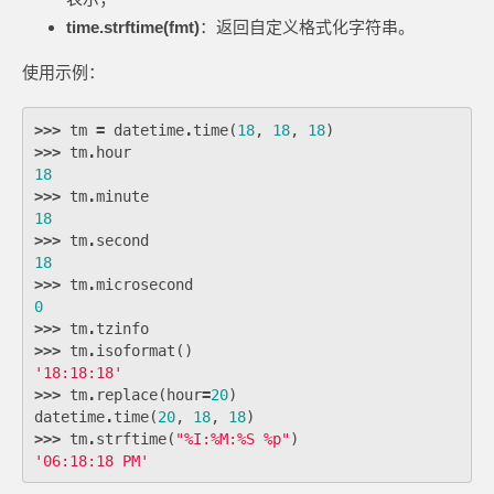
time.strftime(fmt)
：返回自定义格式化字符串。
使用示例：
>>>
tm
=
datetime
.
time
(
18
,
18
,
18
)
>>>
tm
.
hour
18
>>>
tm
.
minute
18
>>>
tm
.
second
18
>>>
tm
.
microsecond
0
>>>
tm
.
tzinfo
>>>
tm
.
isoformat
()
'18:18:18'
>>>
tm
.
replace
(
hour
=
20
)
datetime
.
time
(
20
,
18
,
18
)
>>>
tm
.
strftime
(
"
%
I:
%
M:
%
S 
%
p"
)
'06:18:18 PM'