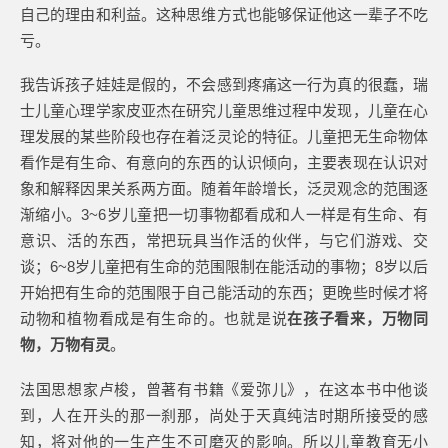
自己的理由和利益。这种思维方式也能够保证他这一辈子不吃
亏。
我告诉孩子娃娃是假的，不会感到疼痛这一行为真的很蠢，瑞
士儿童心理学家皮亚杰在研究儿童思维过程中发现，儿童在心
理发展的某些阶段也存在着泛灵论的特征。儿童把无生命物体
看作是有生命、有意向的东西的认识倾向，主要表现在认识对
象和解释因果关系两方面。随着年龄增长，泛灵观念的范围逐
渐缩小。3~6岁儿童把一切事物都看成和人一样是有生命、有
意识、活的东西，常把玩具当作活的伙伴，与它们游戏、交
谈；6~8岁儿童把有生命的范围限制在能活动的事物；8岁以后
开始把有生命的范围限于自己能活动的东西；更晚些时候才将
动物和植物看成是有生命的。也就是说
在孩子看来，万物同
物，万物有灵
。
法国思想家卢梭，曾著有书籍《爱弥儿》，在这本书中他谈
到，人在开头的那一刹那，尚处于天真纯洁时期所接受的感
知，将对他的一生产生不可磨灭的影响。所以儿童教育无小