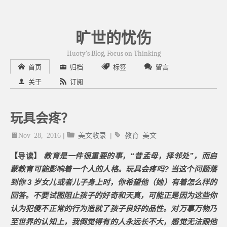
旷世的忧伤
Huoty's Blog, Focus on Thinking
首页
归档
标签
留言
关于
订阅
玩具会疼？
Nov 28, 2016
|
美文收录
|
教育
美文
【导读】
教育是一件很重要的事，“昔孟母，择邻处”，而启
蒙教育可能影响着一个人的人格。玩具会疼吗? 当这个问题落
到你 3 岁女儿或者儿子身上时，你希望他（她）有着怎么样的
回答。不要试图阻止孩子的好奇和天真，可能正是因为这些你
认为犯傻不正常的行为造就了孩子良好的品性。对万事万物乃
至世界的认知上，我倒觉得有的人永远长不大，感觉无法跟他