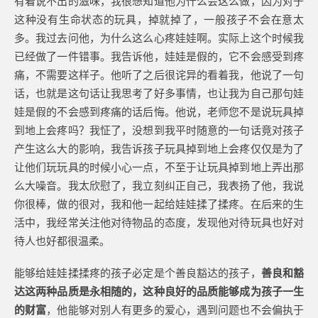
有着说不出的滋味，我很想知道他为什么会这么做，因为对于
这种没有生命状态的玩具，掉就掉了，一般孩子不会在意太
多。我过去问他，为什么这么心疼娃娃啊。实际上这个时候我
已经做了一件错事。我告诉他，娃娃是假的，它不会感受到疼
痛，不需要这样子。他听了之后很诧异的看着我，他说了一句
话，也就是这句话让我思考了好多事情，也让我为自己那句娃
娃是假的不会感到疼痛的话后悔。他说，老师您不是说玩具掉
到地上会疼吗？我怔了，没想到我平时随意的一句话竟对孩子
产生这么大的影响，我告诉孩子玩具掉到地上会疼仅仅是为了
让他们玩玩具的时候小心一点，不至于让玩具掉到地上弄出那
么大噪音。我太欣慰了，我立刻纠正自己，我表扬了他，我说
你很棒，做的很对，我和他一起给娃娃揉了揉疼。在后来的生
活中，我经常关注他对待物品的态度，发现他对待玩具也好对
待人也好都很温柔。
能够给娃娃揉揉疼的孩子必定是个善良豁达的孩子，
善良和豁
达这两种品质是永相随的，这种良好的品质能够成为孩子一生
的财富
，他能够对别人有更多的爱心，遇到问题也不会偏执于